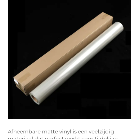
Afneembare matte vinyl is een veelzijdig
materiaal dat perfect werkt voor tijdelijke