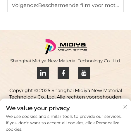
Volgende:
Beschermende film voor motorfiets-stickers
Shanghai Midiya New Material Technology Co., Ltd.
Copyright © 2025 Shanghai Midiya New Material
Technology Co., Ltd. Alle rechten voorbehouden.
Privacybeleid
We value your privacy
Neem contact op
We use cookies and similar tools to provide our services.
If you don't want to accept all cookies, click Personalize
Address: Yuqiao Science Park, 98 Lianfu Road, Jiuting
cookies.