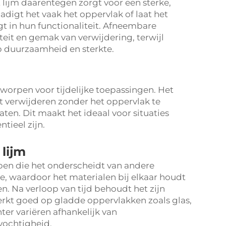
lijm daarentegen zorgt voor een sterke,
hadigt het vaak het oppervlak of laat het
igt in hun functionaliteit. Afneembare
iteit en gemak van verwijdering, terwijl
p duurzaamheid en sterkte.
tworpen voor tijdelijke toepassingen. Het
et verwijderen zonder het oppervlak te
aten. Dit maakt het ideaal voor situaties
tieel zijn.
lijm
en die het onderscheidt van andere
te, waardoor het materialen bij elkaar houdt
. Na verloop van tijd behoudt het zijn
erkt goed op gladde oppervlakken zoals glas,
ter variëren afhankelijk van
vochtigheid.