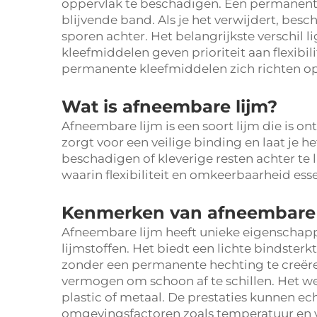
oppervlak te beschadigen. Een permanent 
blijvende band. Als je het verwijdert, besc
sporen achter. Het belangrijkste verschil l
kleefmiddelen geven prioriteit aan flexibil
permanente kleefmiddelen zich richten o
Wat is afneembare lijm?
Afneembare lijm is een soort lijm die is on
zorgt voor een veilige binding en laat je h
beschadigen of kleverige resten achter te l
waarin flexibiliteit en omkeerbaarheid essen
Kenmerken van afneembare 
Afneembare lijm heeft unieke eigenschapp
lijmstoffen. Het biedt een lichte bindsterk
zonder een permanente hechting te creëren
vermogen om schoon af te schillen. Het w
plastic of metaal. De prestaties kunnen ech
omgevingsfactoren zoals temperatuur en 