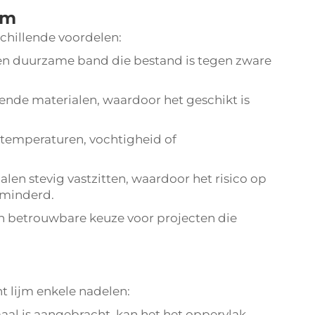
jm
chillende voordelen:
en duurzame band die bestand is tegen zware
lende materialen, waardoor het geschikt is
temperaturen, vochtigheid of
alen stevig vastzitten, waardoor het risico op
rminderd.
 betrouwbare keuze voor projecten die
 lijm enkele nadelen:
aal is aangebracht, kan het het oppervlak