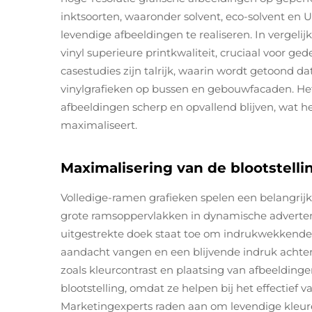
inktsoorten, waaronder solvent, eco-solvent en UV
levendige afbeeldingen te realiseren. In vergelij
vinyl superieure printkwaliteit, cruciaal voor ge
casestudies zijn talrijk, waarin wordt getoond da
vinylgrafieken op bussen en gebouwfacaden. Het
afbeeldingen scherp en opvallend blijven, wat he
maximaliseert.
Maximalisering van de blootstelli
Volledige-ramen grafieken spelen een belangrij
grote ramsoppervlakken in dynamische adverten
uitgestrekte doek staat toe om indrukwekkende
aandacht vangen en een blijvende indruk achter
zoals kleurcontrast en plaatsing van afbeeldingen
blootstelling, omdat ze helpen bij het effectief
Marketingexperts raden aan om levendige kleur