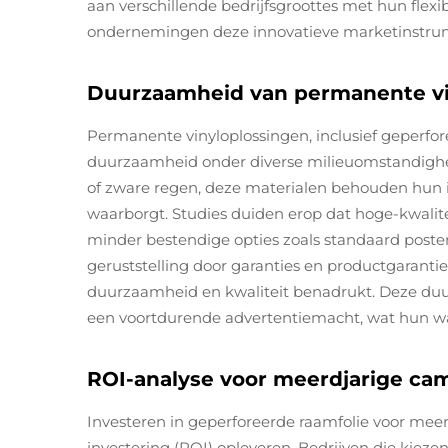
aan verschillende bedrijfsgroottes met hun flexib
ondernemingen deze innovatieve marketinstru
Duurzaamheid van permanente vi
Permanente vinyloplossingen, inclusief geperfo
duurzaamheid onder diverse milieuomstandighed
of zware regen, deze materialen behouden hun i
waarborgt. Studies duiden erop dat hoge-kwalite
minder bestendige opties zoals standaard poster
geruststelling door garanties en productgaranti
duurzaamheid en kwaliteit benadrukt. Deze duu
een voortdurende advertentiemacht, wat hun wa
ROI-analyse voor meerdjarige c
Investeren in geperforeerde raamfolie voor meer
investering (ROI) opleveren. Bedrijven die kiezen