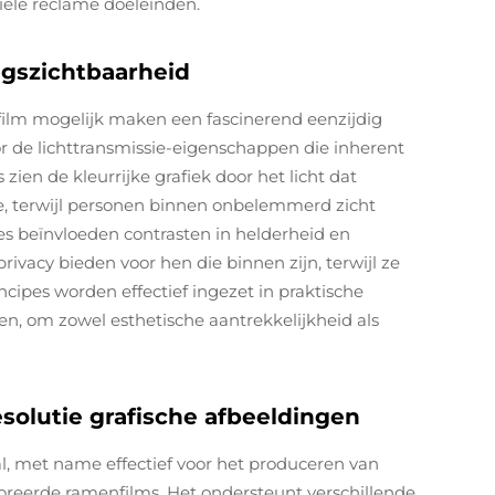
ële reclame doeleinden.
ngszichtbaarheid
film mogelijk maken een fascinerend eenzijdig
or de lichttransmissie-eigenschappen die inherent
zien de kleurrijke grafiek door het licht dat
e, terwijl personen binnen onbelemmerd zicht
es beïnvloeden contrasten in helderheid en
privacy bieden voor hen die binnen zijn, terwijl ze
cipes worden effectief ingezet in praktische
en, om zowel esthetische aantrekkelijkheid als
esolutie grafische afbeeldingen
aal, met name effectief voor het produceren van
oreerde ramenfilms. Het ondersteunt verschillende