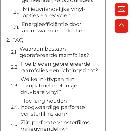
gemeentelijke borduregels
Milieuvriendelijke vinyl-
opties en recyclen
Energieëfficiëntie door
zonnewarmte-reductie
FAQ
Waaraan bestaan
geprefereerde raamfolies?
Hoe bieden geprefereerde
raamfolies eenrichtingszicht?
Welke inkttypen zijn
compatibel met inkjet-
drukbare vinyl?
Hoe lang houden
hoogwaardige perforate
vensterfilms aan?
Zijn perforate vensterfilms
milieuvriendelijk?