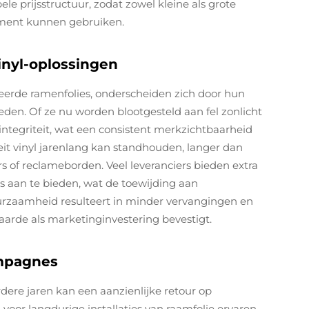
ele prijsstructuur, zodat zowel kleine als grote
ment kunnen gebruiken.
nyl-oplossingen
reerde ramenfolies, onderscheiden zich door hun
en. Of ze nu worden blootgesteld aan fel zonlicht
ntegriteit, wat een consistent merkzichtbaarheid
it vinyl jarenlang kan standhouden, langer dan
s of reclameborden. Veel leveranciers bieden extra
es aan te bieden, wat de toewijding aan
rzaamheid resulteert in minder vervangingen en
arde als marketinginvestering bevestigt.
ampagnes
dere jaren kan een aanzienlijke retour op
 voor langdurige installaties van raamfolie ervaren