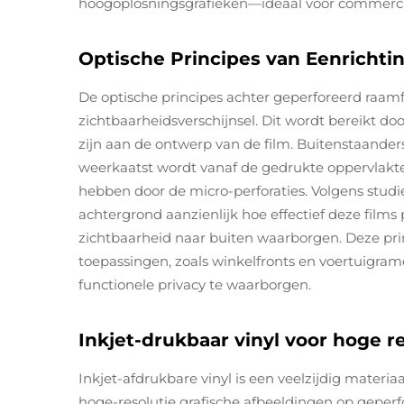
hoogoplosningsgrafieken—ideaal voor commerci
Optische Principes van Eenrichti
De optische principes achter geperforeerd raam
zichtbaarheidsverschijnsel. Dit wordt bereikt do
zijn aan de ontwerp van de film. Buitenstaanders 
weerkaatst wordt vanaf de gedrukte oppervlakt
hebben door de micro-perforaties. Volgens studi
achtergrond aanzienlijk hoe effectief deze films 
zichtbaarheid naar buiten waarborgen. Deze prin
toepassingen, zoals winkelfronts en voertuigram
functionele privacy te waarborgen.
Inkjet-drukbaar vinyl voor hoge r
Inkjet-afdrukbare vinyl is een veelzijdig materi
hoge-resolutie grafische afbeeldingen op geperf