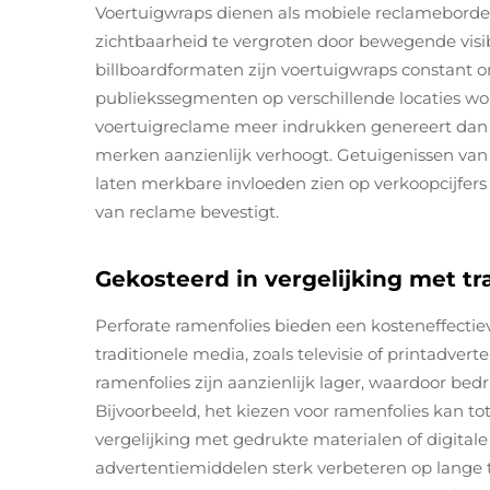
Voertuigwraps dienen als mobiele reclamebord
zichtbaarheid te vergroten door bewegende visibili
billboardformaten zijn voertuigwraps constant 
publiekssegmenten op verschillende locaties wo
voertuigreclame meer indrukken genereert dan s
merken aanzienlijk verhoogt. Getuigenissen va
laten merkbare invloeden zien op verkoopcijfers 
van reclame bevestigt.
Gekosteerd in vergelijking met tr
Perforate ramenfolies bieden een kosteneffectie
traditionele media, zoals televisie of printadver
ramenfolies zijn aanzienlijk lager, waardoor be
Bijvoorbeeld, het kiezen voor ramenfolies kan t
vergelijking met gedrukte materialen of digitale
advertentiemiddelen sterk verbeteren op lange t