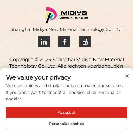
Shanghai Midiya New Material Technology Co., Ltd.
Copyright © 2025 Shanghai Midiya New Material
Technology Co., Ltd. Alle rechten voorbehouden.
Privacybeleid
We value your privacy
Neem contact op
We use cookies and similar tools to provide our services.
If you don't want to accept all cookies, click Personalize
Address: Yuqiao Science Park, 98 Lianfu Road, Jiuting
cookies.
Town, Songjiang District, Shanghai, China
Accept all
Vertel/Fax:
+86 021 51088836
E-mailadres:
[email protected]
Personalize cookies