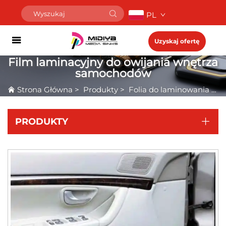
PL
Uzyskaj ofertę
Film laminacyjny do owijania wnętrza
samochodów
Strona Główna
>
Produkty
>
Folia do laminowania na zimno
PRODUKTY