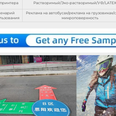
 принтера
Растворимый/Эко-растворимый/УФ/LATEX и
енарий
Реклама на автобусах/реклама на грузовиках/
льзования
микроповерхность