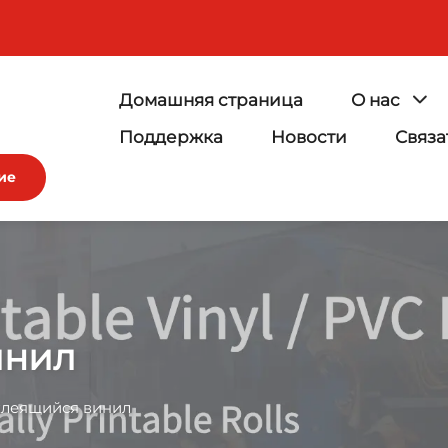
Домашняя страница
О нас
Поддержка
Новости
Связа
ие
инил
леящийся винил