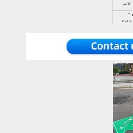
Для
Сц
испо