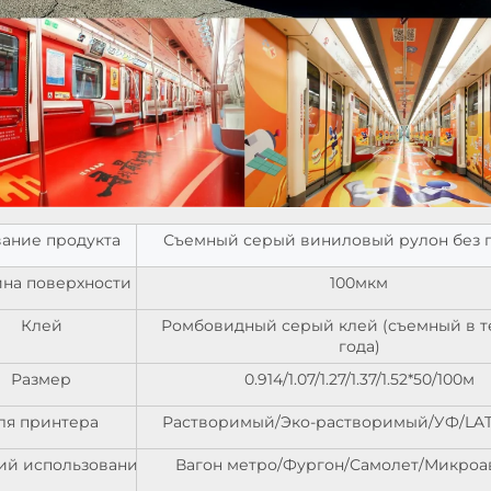
ание продукта
Съемный серый виниловый рулон без 
на поверхности
100мкм
Клей
Ромбовидный серый клей (съемный в т
года)
Размер
0.914/1.07/1.27/1.37/1.52*50/100м
ля принтера
Растворимый/Эко-растворимый/УФ/LATE
ий использования
Вагон метро/Фургон/Самолет/Микроа