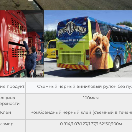
ие продукта
Съемный черный виниловый рулон без пу
олщина
100мкм
ерхности
Клей
Ромбовидный черный клей (съемный в течени
Размер
0.914/1.07/1.27/1.37/1.52*50/100м