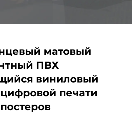
янцевый матовый
ентный ПВХ
щийся виниловый
 цифровой печати
 постеров