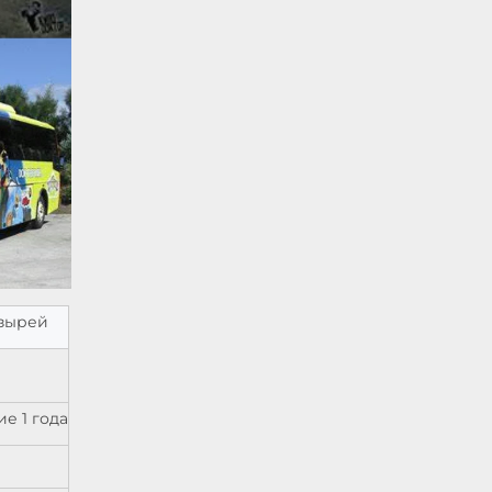
зырей
е 1 года)