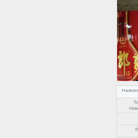
Назван
Т
пов