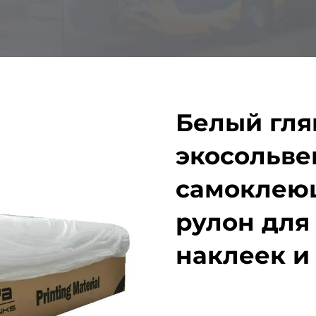
Белый гл
экосольв
самоклею
рулон для
наклеек и