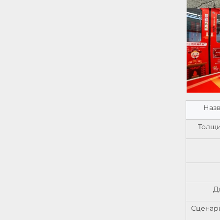
Назв
Толщи
Д
Сценар