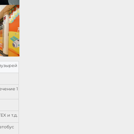
пузырей
ечение 1
X и т.д.
втобус