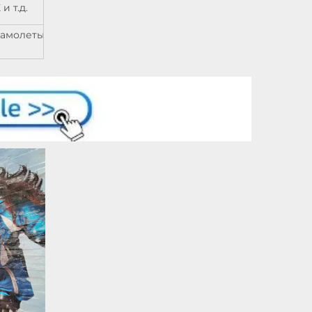
 т.д.
самолеты/