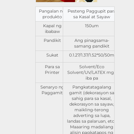
Pangalan ng
Pesteng Paggupit para
produkto
sa Kasal at Sayaw
Kapal ng
150um
ibabaw
Pandikit
Ang pinagsama-
samang pandikit
Sukat
0.1.27/1.37/1.52*50/50m
Para sa
Solvent/Eco
Printer
Solvent/UV/LATEX mga
iba pa
Senaryo ng
Pangkatatagalang
Paggamit
gamit (dekorasyon sa
sahig para sa kasal,
dekorasyon sa sayaw,
maikling-terong
adverting sa lupa,
landas sa palaruan, etc.)
Maaaring madaliang
alisin pagkatapos ng