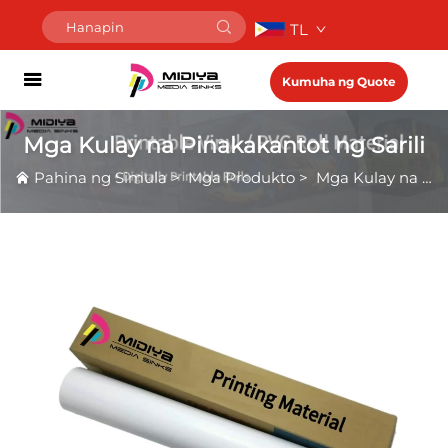
TL
Kumuha ng Quote
Mga Kulay na Pinakakantot ng Sarili
Pahina ng Simula
>
Mga Produkto
>
Mga Kulay na Pinakakantot ng Sarili