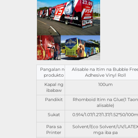
Pangalan ng
Alisable na Itim na Bubble Fre
produkto
Adhesive Vinyl Roll
Kapal ng
100um
ibabaw
Pandikit
Rhomboid Itim na Glue(1 Taon
alisable)
Sukat
0.914/1.07/1.27/1.37/1.52*50/100
Para sa
Solvent/Eco Solvent/UV/LATE
Printer
mga iba pa