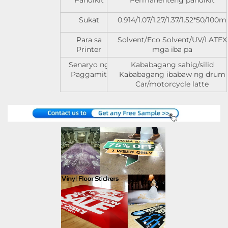
Pandikit
Permanenteng pandikit
Sukat
0.914/1.07/1.27/1.37/1.52*50/100m
Para sa
Solvent/Eco Solvent/UV/LATEX
Printer
mga iba pa
Senaryo ng
Kababagang sahig/silid
Paggamit
Kababagang ibabaw ng drum
Car/motorcycle latte