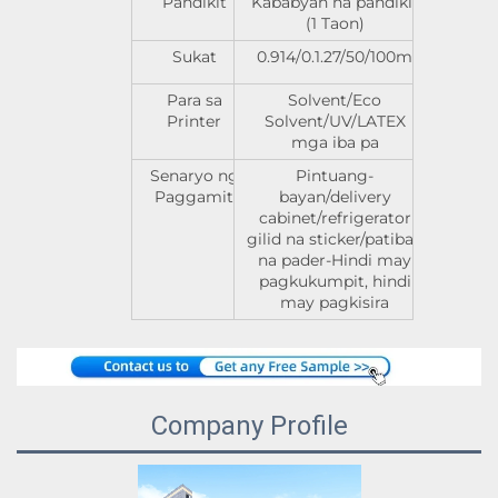
Pandikit
Kababyan na pandikit
(1 Taon)
Sukat
0.914/0.1.27/50/100m
Para sa
Solvent/Eco
Printer
Solvent/UV/LATEX
mga iba pa
Senaryo ng
Pintuang-
Paggamit
bayan/delivery
cabinet/refrigerator
gilid na sticker/patibay
na pader-Hindi may
pagkukumpit, hindi
may pagkisira
Company Profile