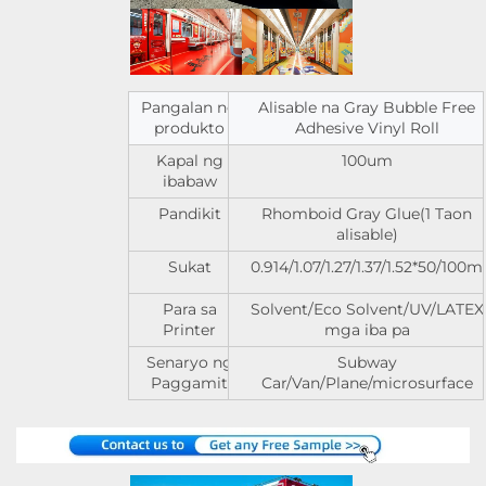
Pangalan ng
Alisable na Gray Bubble Free
produkto
Adhesive Vinyl Roll
Kapal ng
100um
ibabaw
Pandikit
Rhomboid Gray Glue(1 Taon
alisable)
Sukat
0.914/1.07/1.27/1.37/1.52*50/100m
Para sa
Solvent/Eco Solvent/UV/LATEX
Printer
mga iba pa
Senaryo ng
Subway
Paggamit
Car/Van/Plane/microsurface