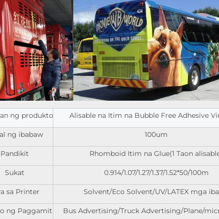
an ng produkto
Alisable na Itim na Bubble Free Adhesive Vi
al ng ibabaw
100um
Pandikit
Rhomboid Itim na Glue(1 Taon alisabl
Sukat
0.914/1.07/1.27/1.37/1.52*50/100m
a sa Printer
Solvent/Eco Solvent/UV/LATEX mga iba
yo ng Paggamit
Bus Advertising/Truck Advertising/Plane/mic