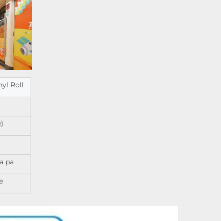
yl Roll
)
a pa
e