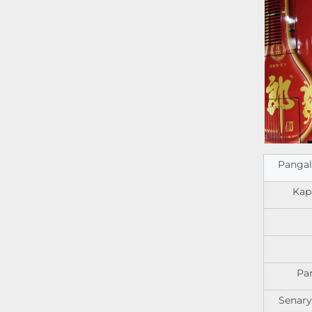
Pangal
Kap
Par
Senar