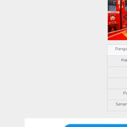
Panga
Ka
Pa
Sena