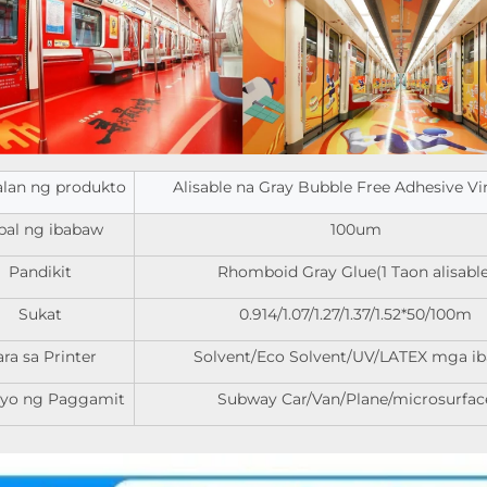
lan ng produkto
Alisable na Gray Bubble Free Adhesive Vin
pal ng ibabaw
100um
Pandikit
Rhomboid Gray Glue(1 Taon alisable
Sukat
0.914/1.07/1.27/1.37/1.52*50/100m
ra sa Printer
Solvent/Eco Solvent/UV/LATEX mga ib
ryo ng Paggamit
Subway Car/Van/Plane/microsurfac