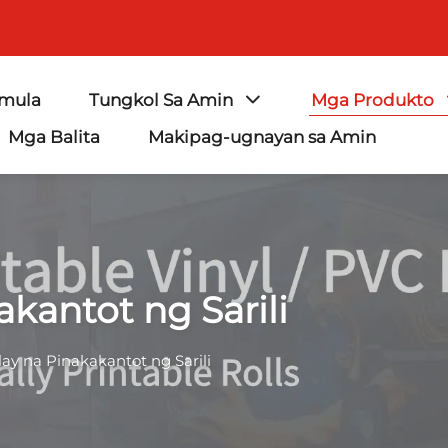
imula
Tungkol Sa Amin
Mga Produkto
Mga Balita
Makipag-ugnayan sa Amin
kantot ng Sarili
ay na Pinakakantot ng Sarili