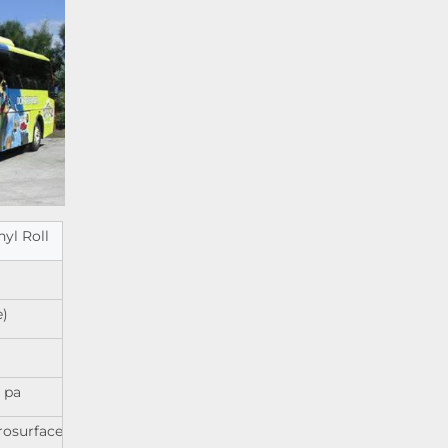
nyl Roll
e)
 pa
rosurface