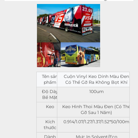
Tên sản
Cuộn Vinyl Keo Dính Màu Đen
phẩm
Có Thể Gỡ Ra Không Bọt Khí
Độ Dày
100um
Bề Mặt
Keo
Keo Hình Thoi Màu Đen (Có Thể
Gỡ Sau 1 Năm)
Kích
0.914/1.07/1.27/1.37/1.52*50/100m
thước
Dành
Mực In Solvent/Eco