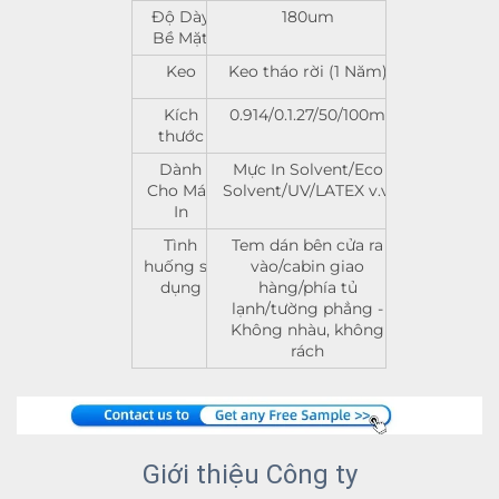
Độ Dày
180um
Bề Mặt
Keo
Keo tháo rời (1 Năm)
Kích
0.914/0.1.27/50/100m
thước
Dành
Mực In Solvent/Eco
Cho Máy
Solvent/UV/LATEX v.v.
In
Tình
Tem dán bên cửa ra
huống sử
vào/cabin giao
dụng
hàng/phía tủ
lạnh/tường phẳng -
Không nhàu, không
rách
Giới thiệu Công ty