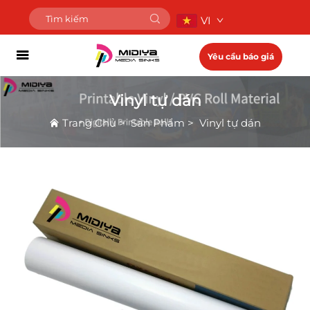
VI
Yêu cầu báo giá
Vinyl tự dán
Trang Chủ
>
Sản Phẩm
>
Vinyl tự dán