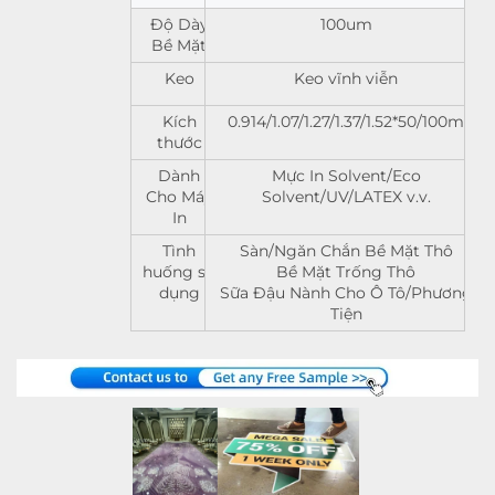
Độ Dày
100um
Bề Mặt
Keo
Keo vĩnh viễn
Kích
0.914/1.07/1.27/1.37/1.52*50/100m
thước
Dành
Mực In Solvent/Eco
Cho Máy
Solvent/UV/LATEX v.v.
In
Tình
Sàn/Ngăn Chắn Bề Mặt Thô
huống sử
Bề Mặt Trống Thô
dụng
Sữa Đậu Nành Cho Ô Tô/Phương
Tiện