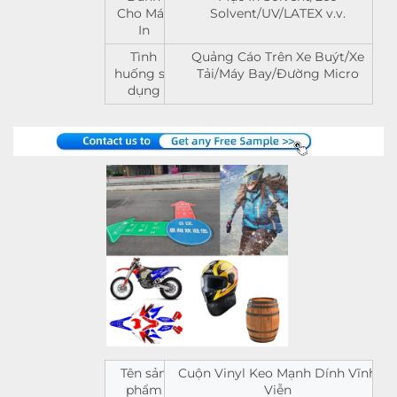
Cho Máy
Solvent/UV/LATEX v.v.
In
Tình
Quảng Cáo Trên Xe Buýt/Xe
huống sử
Tải/Máy Bay/Đường Micro
dụng
Tên sản
Cuộn Vinyl Keo Mạnh Dính Vĩnh
phẩm
Viễn