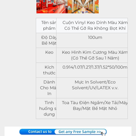
Tên sản
Cuộn Vinyl Keo Dính Màu Xám
phẩm
Có Thể Gỡ Ra Không Bọt Khí
Độ Dày
100um
Bề Mặt
Keo
Keo Hình Kim Cương Màu Xám
(Có Thể Gỡ Sau 1 Năm)
Kích
0.914/1.07/1.27/1.37/1.52*50/100m
thước
Dành
Mực In Solvent/Eco
Cho Máy
Solvent/UV/LATEX v.v.
In
Tình
Toa Tàu Điện Ngầm/Xe Tải/Máy
huống sử
Bay/Mặt Bề Mặt Nhỏ
dụng