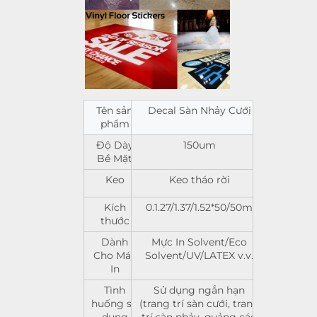
Tên sản
Decal Sàn Nhảy Cưới
phẩm
Độ Dày
150um
Bề Mặt
Keo
Keo tháo rời
Kích
0.1.27/1.37/1.52*50/50m
thước
Dành
Mực In Solvent/Eco
Cho Máy
Solvent/UV/LATEX v.v.
In
Tình
Sử dụng ngắn hạn
huống sử
(trang trí sàn cưới, trang
dụng
trí sàn nhảy, quảng cáo