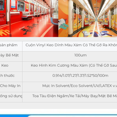
 sản phẩm
Cuộn Vinyl Keo Dính Màu Xám Có Thể Gỡ Ra Khô
ày Bề Mặt
100um
Keo
Keo Hình Kim Cương Màu Xám (Có Thể Gỡ Sau
ch thước
0.914/1.07/1.27/1.37/1.52*50/100m
Cho Máy In
Mực In Solvent/Eco Solvent/UV/LATEX v.v
uống sử dụng
Toa Tàu Điện Ngầm/Xe Tải/Máy Bay/Mặt Bề M