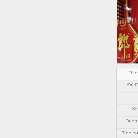
Tên
Độ D
Kí
Dành 
Tình h