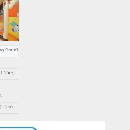
ng Bọt Khí
 1 Năm)
.
ặt Nhỏ