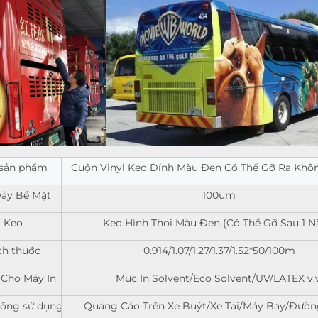
 sản phẩm
Cuộn Vinyl Keo Dính Màu Đen Có Thể Gỡ Ra Khôn
ày Bề Mặt
100um
Keo
Keo Hình Thoi Màu Đen (Có Thể Gỡ Sau 1 
ch thước
0.914/1.07/1.27/1.37/1.52*50/100m
Cho Máy In
Mực In Solvent/Eco Solvent/UV/LATEX v.v
uống sử dụng
Quảng Cáo Trên Xe Buýt/Xe Tải/Máy Bay/Đườn