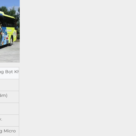
g Bọt Khí
Năm)
.
g Micro