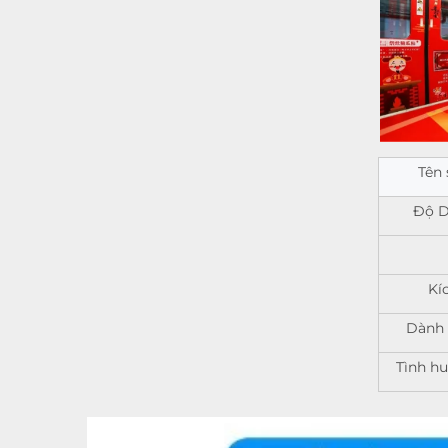
Tên
Độ D
Kí
Dành 
Tình h