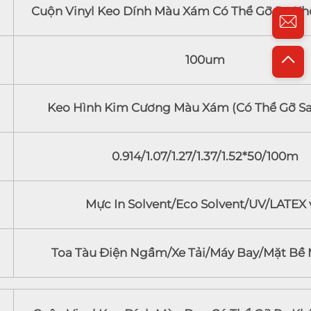
Cuộn Vinyl Keo Dính Màu Xám Có Thể Gỡ Ra Kh
100um
Keo Hình Kim Cương Màu Xám (Có Thể Gỡ Sa
0.914/1.07/1.27/1.37/1.52*50/100m
Mực In Solvent/Eco Solvent/UV/LATEX v
Toa Tàu Điện Ngầm/Xe Tải/Máy Bay/Mặt Bề