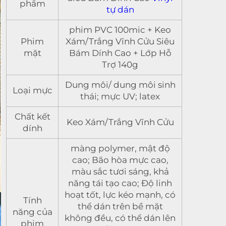
phẩm
tự dán
phim PVC 100mic + Keo
Phim
Xám/Trắng Vĩnh Cửu Siêu
mặt
Bám Dính Cao + Lớp Hỗ
Trợ 140g
Dung môi/ dung môi sinh
Loại mực
thái; mực UV; latex
Chất kết
Keo Xám/Trắng Vĩnh Cửu
dính
màng polymer, mật độ
cao; Bão hòa mực cao,
màu sắc tươi sáng, khả
năng tái tạo cao; Độ linh
hoạt tốt, lực kéo mạnh, có
Tính
thể dán trên bề mặt
năng của
không đều, có thể dán lên
phim