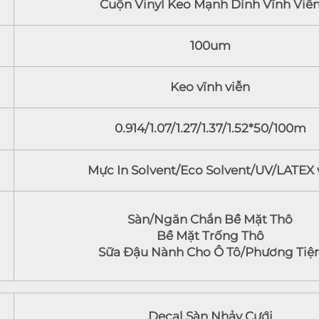
Cuộn Vinyl Keo Mạnh Dính Vĩnh Viễ
100um
Keo vĩnh viễn
0.914/1.07/1.27/1.37/1.52*50/100m
Mực In Solvent/Eco Solvent/UV/LATEX v
Sàn/Ngăn Chắn Bề Mặt Thô
Bề Mặt Trống Thô
Sữa Đậu Nành Cho Ô Tô/Phương Tiệ
Decal Sàn Nhảy Cưới