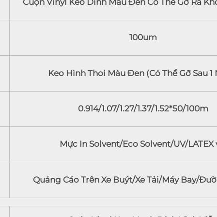
Cuộn Vinyl Keo Dính Màu Đen Có Thể Gỡ Ra Kh
100um
Keo Hình Thoi Màu Đen (Có Thể Gỡ Sau 1
0.914/1.07/1.27/1.37/1.52*50/100m
Mực In Solvent/Eco Solvent/UV/LATEX v
Quảng Cáo Trên Xe Buýt/Xe Tải/Máy Bay/Đư