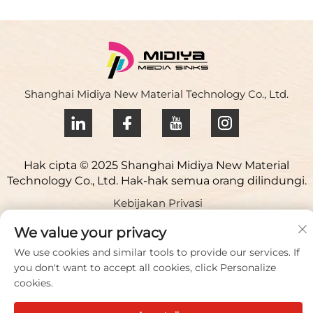
Shanghai Midiya New Material Technology Co., Ltd.
Hak cipta © 2025 Shanghai Midiya New Material
Technology Co., Ltd. Hak-hak semua orang dilindungi.
Kebijakan Privasi
Hubungi Kami
We value your privacy
We use cookies and similar tools to provide our services. If
Address: Taman Sains Yuqiao, 98 Lianfu Road, Kota
you don't want to accept all cookies, click Personalize
Jiuting, Distrik Songjiang, Shanghai, Tiongkok
cookies.
Beritahu/Faks:
+86 021 51088836