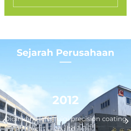
Sejarah Perusahaan
2012
,
Didirikan Hefei ruiqi precision coating
co., ltd.