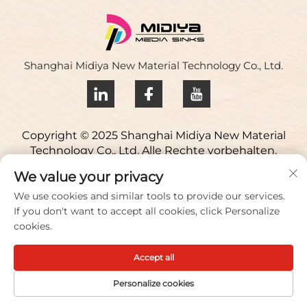
Shanghai Midiya New Material Technology Co., Ltd.
Copyright © 2025 Shanghai Midiya New Material
Technology Co., Ltd. Alle Rechte vorbehalten.
Datenschutzrichtlinie
We value your privacy
Kontaktieren Sie uns
We use cookies and similar tools to provide our services.
If you don't want to accept all cookies, click Personalize
Address: Yuqiao Science Park, 98 Lianfu Road, Stadt
cookies.
Jiuting, Bezirk Songjiang, Shanghai, China
Accept all
Anruf/Fax:
+86 021 51088836
E-Mail:
[email protected]
Personalize cookies