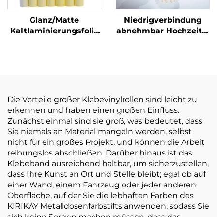
Glanz/Matte
Niedrigverbindung
Kaltlaminierungsfolie
abnehmbar Hochzeits-
Selbstklebstoff PVC-
und Tanzpartys
Filmrolle Weiß-Gelb
Bodensticker 150um
transparente
140g Verdickung
Plakatmaterialien
selbstklebendes Vinyl
leicht zu kleben und
zu reißen
Die Vorteile großer Klebevinylrollen sind leicht zu
erkennen und haben einen großen Einfluss.
Zunächst einmal sind sie groß, was bedeutet, dass
Sie niemals an Material mangeln werden, selbst
nicht für ein großes Projekt, und können die Arbeit
reibungslos abschließen. Darüber hinaus ist das
Klebeband ausreichend haltbar, um sicherzustellen,
dass Ihre Kunst an Ort und Stelle bleibt; egal ob auf
einer Wand, einem Fahrzeug oder jeder anderen
Oberfläche, auf der Sie die lebhaften Farben des
KIRIKAY Metalldosenfarbstifts anwenden, sodass Sie
sich keine Sorgen machen müssen, dass das