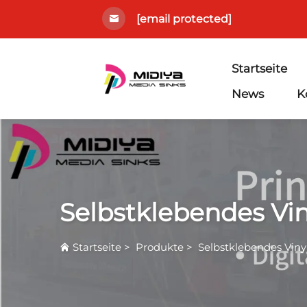
[email protected]
Startseite
News
K
Selbstklebendes Vin
Startseite
>
Produkte
>
Selbstklebendes Viny