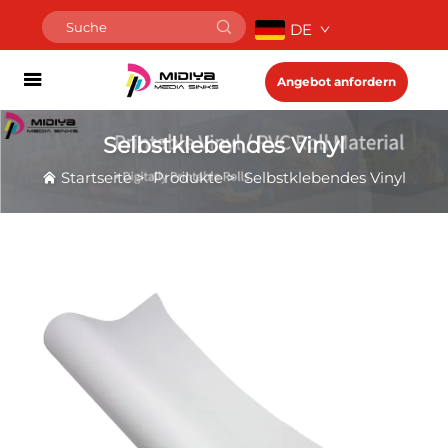
DE
Angebot anfordern
Selbstklebendes Vinyl
Startseite
>
Produkte
>
Selbstklebendes Vinyl