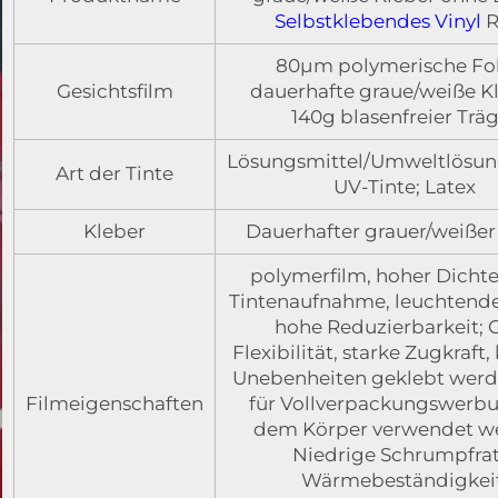
Selbstklebendes Vinyl
R
80µm polymerische Fol
Gesichtsfilm
dauerhafte graue/weiße K
140g blasenfreier Trä
Lösungsmittel/Umweltlösung
Art der Tinte
UV-Tinte; Latex
Kleber
Dauerhafter grauer/weißer
polymerfilm, hoher Dicht
Tintenaufnahme, leuchtende
hohe Reduzierbarkeit; 
Flexibilität, starke Zugkraft,
Unebenheiten geklebt werd
Filmeigenschaften
für Vollverpackungswerbu
dem Körper verwendet w
Niedrige Schrumpfrat
Wärmebeständigkeit