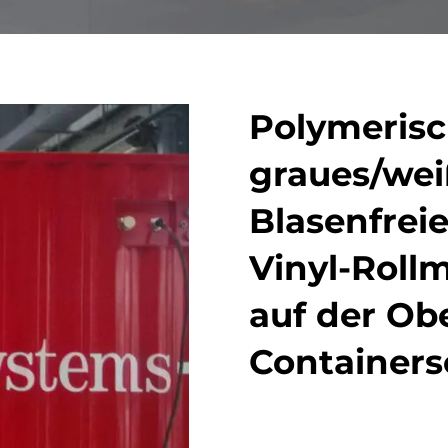
Polymerisc
graues/we
Blasenfrei
Vinyl-Roll
auf der Ob
Containers