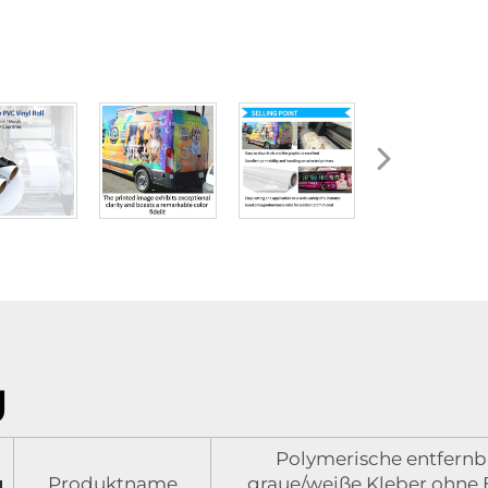
g
Polymerische entfernb
Produktname
graue/weiße Kleber ohne 