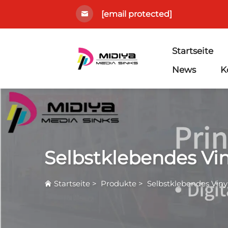
[email protected]
Startseite
News
K
Selbstklebendes Vin
Startseite
>
Produkte
>
Selbstklebendes Viny