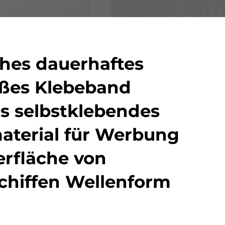
hes dauerhaftes
ißes Klebeband
es selbstklebendes
material für Werbung
erfläche von
chiffen Wellenform