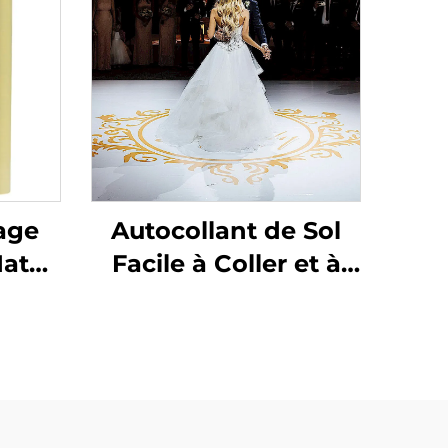
age
Autocollant de Sol
Mate
Facile à Coller et à
o-
Retirer pour
eau
Mariages et Fêtes
e
150um 140g Vinyle
t
Auto-Adhésif
ur
Amovible à Faible