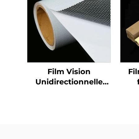
Film Vision
Fi
Unidirectionnelle
Vinyle Perforé
Graphiques
Décalques pour
Fenêtres en Vinyle
Perforé