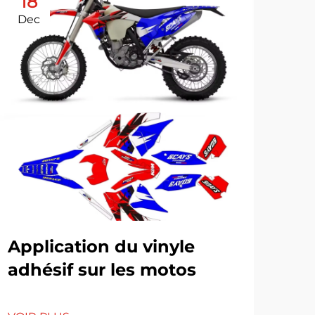
18
0
Dec
Se
Application du vinyle
L'
adhésif sur les motos
fav
ins