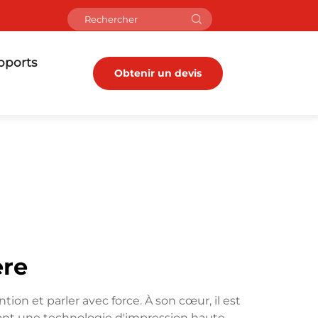
pports
Obtenir un devis
ère
tion et parler avec force. À son cœur, il est
sant une technologie d'impression haute-