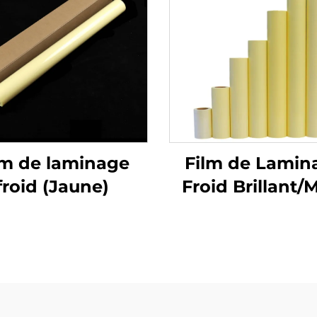
lm de laminage
Film de Lamin
froid (Jaune)
Froid Brillant/
Film PVC Aut
adhésif Roul
Blanc Jaun
Transparen
Matériaux po