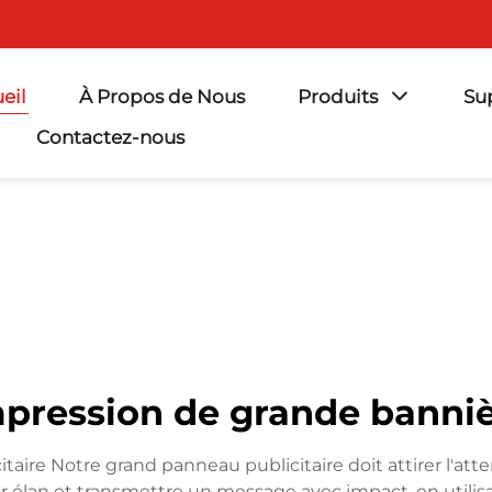
eil
À Propos de Nous
Produits
Su
Contactez-nous
pression de grande banni
taire Notre grand panneau publicitaire doit attirer l'atten
ur élan et transmettre un message avec impact, en utili