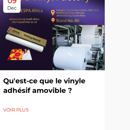
09
0
Dec
De
Qu'est-ce que le vinyle
adhésif amovible ?
L'
VOIR PLUS
l'u
am