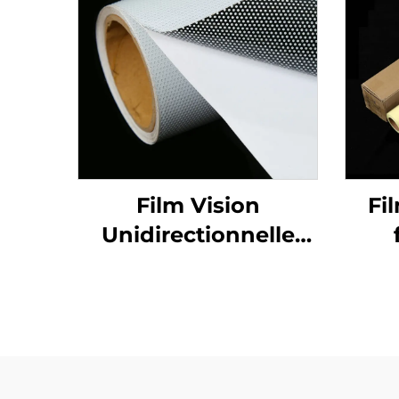
Film Vision
Fi
Unidirectionnelle
Vinyle Perforé
Graphiques
Décalques pour
Fenêtres en Vinyle
Perforé