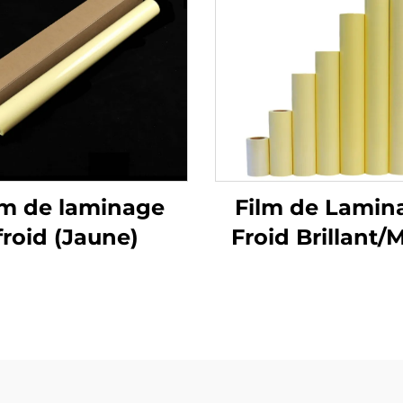
lm de laminage
Film de Lamin
froid (Jaune)
Froid Brillant/
Film PVC Aut
adhésif Roul
Blanc Jaun
Transparen
Matériaux po