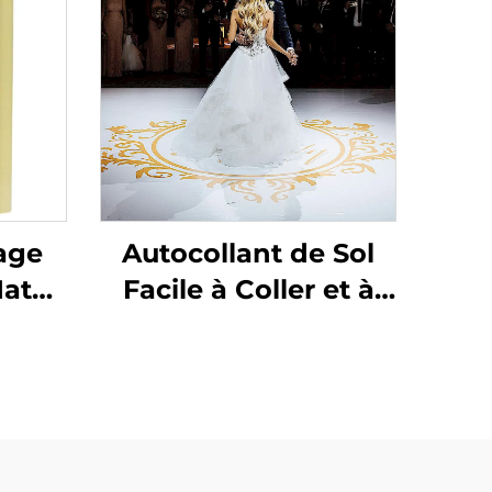
age
Autocollant de Sol
Mate
Facile à Coller et à
o-
Retirer pour
eau
Mariages et Fêtes
e
150um 140g Vinyle
t
Auto-Adhésif
ur
Amovible à Faible