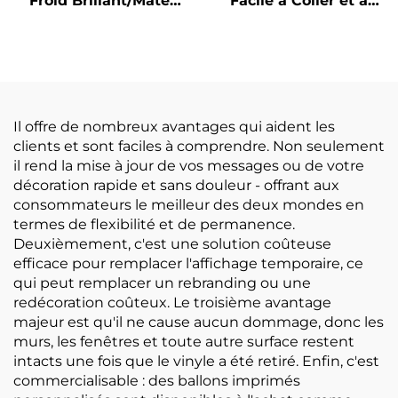
Froid Brillant/Mate
Facile à Coller et à
Film PVC Auto-adhésif
Retirer pour Mariages
Rouleau Blanc Jaune
et Fêtes 150um 140g
Transparent Matériaux
Vinyle Auto-Adhésif
pour Affiches
Amovible à Faible
Adhérence
Il offre de nombreux avantages qui aident les
clients et sont faciles à comprendre. Non seulement
il rend la mise à jour de vos messages ou de votre
décoration rapide et sans douleur - offrant aux
consommateurs le meilleur des deux mondes en
termes de flexibilité et de permanence.
Deuxièmement, c'est une solution coûteuse
efficace pour remplacer l'affichage temporaire, ce
qui peut remplacer un rebranding ou une
redécoration coûteux. Le troisième avantage
majeur est qu'il ne cause aucun dommage, donc les
murs, les fenêtres et toute autre surface restent
intacts une fois que le vinyle a été retiré. Enfin, c'est
commercialisable : des ballons imprimés