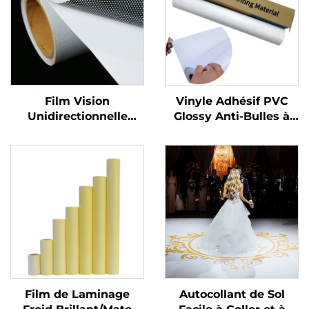
Film Vision
Vinyle Adhésif PVC
Unidirectionnelle
Glossy Anti-Bulles à
Vinyle Perforé
Forte Adhérence pour
Graphiques Décalques
Décalques de Moto,
pour Fenêtres en
Voiture ou Quad
Vinyle Perforé
Film de Laminage
Autocollant de Sol