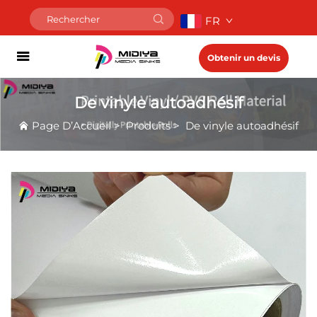
FR
Obtenir un devis
De vinyle autoadhésif
Page D’Accueil
>
Produits
>
De vinyle autoadhésif