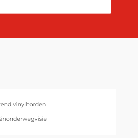
rend vinylborden
éénonderwegvisie