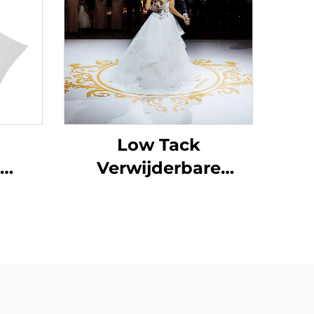
Low Tack
Verwijderbare
ylrol
Bruiloft Dansfeest
Vloer Sticker 150um
aal
140g Verdikt
Zelfklevend Vinyl
Makkelijk te plakken
en scheuren