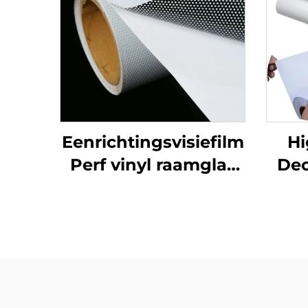
Eenrichtingsvisiefilm
Hi
Perf vinyl raamglas
Dec
Grafieken Decals
Fre
Perforated Viny Roll
Zelf
voor