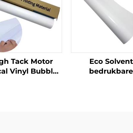
gh Tack Motor
Eco Solvent
al Vinyl Bubble
bedrukbare
e Air Glossy PVC
zelfklevende vin
klevende Vinylrol
bedrukking
 Motor Auto Dirt
reclamemateri
Bike Decal