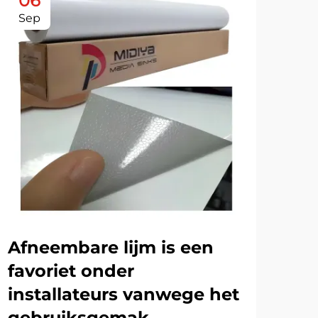
06
1
Sep
De
He
af
pe
MEE
Afneembare lijm is een
favoriet onder
installateurs vanwege het
gebruiksgemak