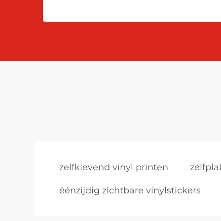
zelfklevend vinyl printen
zelfpl
éénzijdig zichtbare vinylstickers