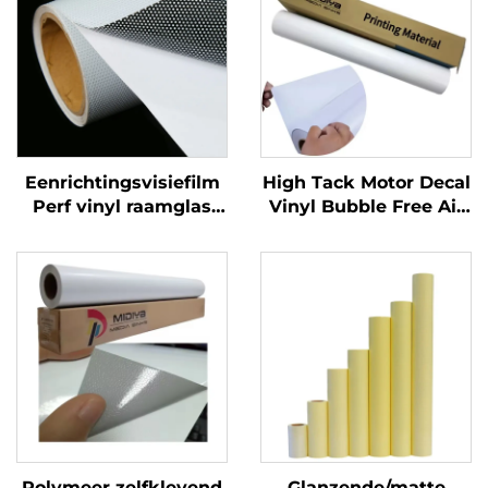
Eenrichtingsvisiefilm
High Tack Motor Decal
Perf vinyl raamglas
Vinyl Bubble Free Air
Grafieken Decals
Glossy PVC
Perforated Viny Roll
Zelfklevende Vinylrol
voor Motor Auto Dirt
Bike Decal
Polymeer zelfklevend
Glanzende/matte