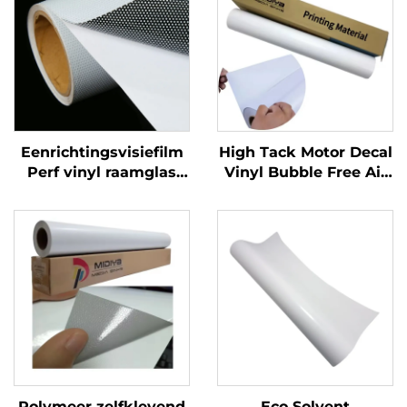
Eenrichtingsvisiefilm
High Tack Motor Decal
Perf vinyl raamglas
Vinyl Bubble Free Air
Grafieken Decals
Glossy PVC
Perforated Viny Roll
Zelfklevende Vinylrol
voor Motor Auto Dirt
Bike Decal
Polymeer zelfklevend
Eco Solvent