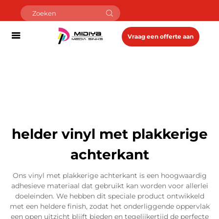
Vraag een offerte aan
helder vinyl met plakkerige
achterkant
Ons vinyl met plakkerige achterkant is een hoogwaardig
adhesieve materiaal dat gebruikt kan worden voor allerlei
doeleinden. We hebben dit speciale product ontwikkeld
met een heldere finish, zodat het onderliggende oppervlak
een open uitzicht blijft bieden en tegelijkertijd de perfecte