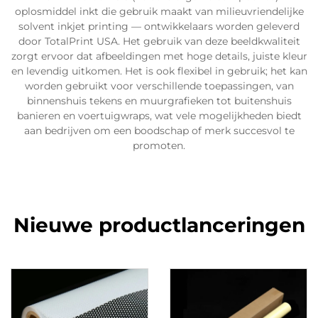
oplosmiddel inkt die gebruik maakt van milieuvriendelijke
solvent inkjet printing — ontwikkelaars worden geleverd
door TotalPrint USA. Het gebruik van deze beeldkwaliteit
zorgt ervoor dat afbeeldingen met hoge details, juiste kleur
en levendig uitkomen. Het is ook flexibel in gebruik; het kan
worden gebruikt voor verschillende toepassingen, van
binnenshuis tekens en muurgrafieken tot buitenshuis
banieren en voertuigwraps, wat vele mogelijkheden biedt
aan bedrijven om een boodschap of merk succesvol te
promoten.
Nieuwe productlanceringen