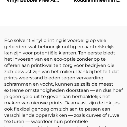
Vinyl Bubble Free Air
koudlamineerfilm
Glossy PVC
zelfklevende PVC-
Zelfklevende Vinylrol
filmrol Wit-geel
voor Motor Auto Dirt
doorzichtige
Bike Decal
postermaterialen
Eco solvent vinyl printing is voordelig op vele
gebieden, wat behoorlijk nuttig en aantrekkelijk
kan zijn voor potentiële klanten. Ten eerste biedt
het invoeren van een eco-optie zonder op te
offeren aan printkwaliteit zorg voor bedrijven die
zich bewust zijn van het milieu. Dankzij het feit dat
prints weerstand bieden tegen vervaarding,
schrammen en vocht, kunnen ze zelfs de meest
extreme omstandigheden doorstaan — en dus hoef
je geen geld uit te geven aan herhaaldelijk het
maken van nieuwe prints. Daarnaast zijn de inktjes
ook flexibel genoeg om zich aan te passen aan
verschillende oppervlakken — zoals curves of ruwe
texturen — waardoor hun potentiële