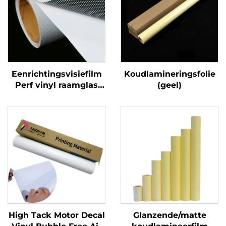
Eenrichtingsvisiefilm
Koudlamineringsfolie
Perf vinyl raamglas
(geel)
Grafieken Decals
Perforated Viny Roll
High Tack Motor Decal
Glanzende/matte