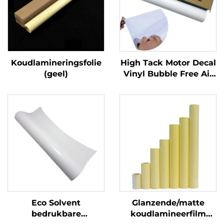
Koudlamineringsfolie
High Tack Motor Decal
(geel)
Vinyl Bubble Free Air
Glossy PVC
Zelfklevende Vinylrol
voor Motor Auto Dirt
Bike Decal
Eco Solvent
Glanzende/matte
bedrukbare
koudlamineerfilm