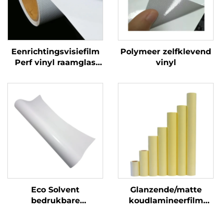
Eenrichtingsvisiefilm
Polymeer zelfklevend
Perf vinyl raamglas
vinyl
Grafieken Decals
Perforated Viny Roll
Eco Solvent
Glanzende/matte
bedrukbare
koudlamineerfilm
zelfklevende vinylrol
zelfklevende PVC-