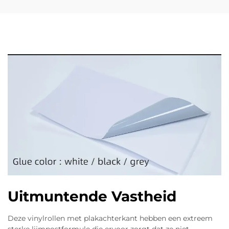
Uitmuntende Vastheid
Deze vinylrollen met plakachterkant hebben een extreem
sterke lijmpostformule die ervoor zorgt dat ze niet