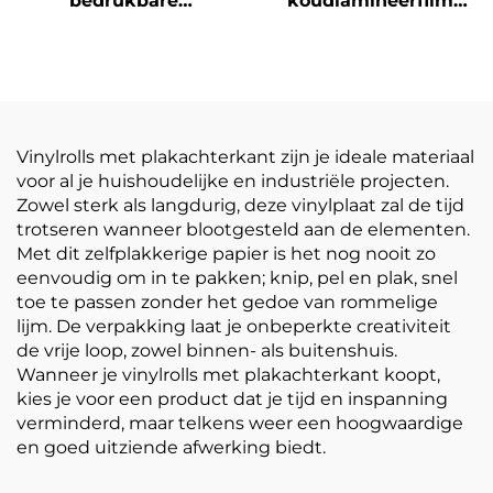
bedrukbare
koudlamineerfilm
zelfklevende vinylrol
zelfklevende PVC-
bedrukking
filmrol Wit-geel
reclamemateriaal
doorzichtige
postermaterialen
Vinylrolls met plakachterkant zijn je ideale materiaal
voor al je huishoudelijke en industriële projecten.
Zowel sterk als langdurig, deze vinylplaat zal de tijd
trotseren wanneer blootgesteld aan de elementen.
Met dit zelfplakkerige papier is het nog nooit zo
eenvoudig om in te pakken; knip, pel en plak, snel
toe te passen zonder het gedoe van rommelige
lijm. De verpakking laat je onbeperkte creativiteit
de vrije loop, zowel binnen- als buitenshuis.
Wanneer je vinylrolls met plakachterkant koopt,
kies je voor een product dat je tijd en inspanning
verminderd, maar telkens weer een hoogwaardige
en goed uitziende afwerking biedt.