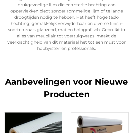
drukgevoelige lijm die een sterke hechting aan
oppervlakken biedt zonder rommelige lijm of te lange
droogtijden nodig te hebben. Het heeft hoge tack-
hechting, gemakkelijk verwijderbaar en diverse finish-
soorten zoals glanzend, mat en holografisch. Gebruikt in
alles van meubilair tot voertuigwraps, maakt de
veerkrachtigheid van dit materiaal het tot een must voor
hobbyisten en professionals.
Aanbevelingen voor Nieuwe
Producten