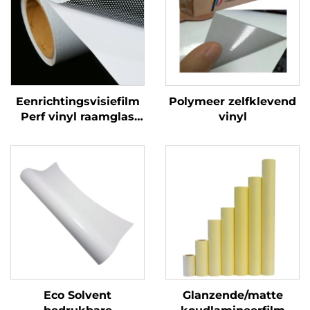
Eenrichtingsvisiefilm
Polymeer zelfklevend
Perf vinyl raamglas
vinyl
Grafieken Decals
Perforated Viny Roll
Eco Solvent
Glanzende/matte