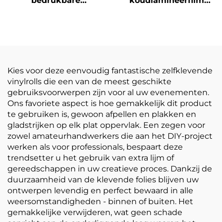
bedrukbare
koudlamineerfilm
zelfklevende vinylrol
zelfklevende PVC-
bedrukking
filmrol Wit-geel
reclamemateriaal
doorzichtige
postermaterialen
Kies voor deze eenvoudig fantastische zelfklevende
vinylrolls die een van de meest geschikte
gebruiksvoorwerpen zijn voor al uw evenementen.
Ons favoriete aspect is hoe gemakkelijk dit product
te gebruiken is, gewoon afpellen en plakken en
gladstrijken op elk plat oppervlak. Een zegen voor
zowel amateurhandwerkers die aan het DIY-project
werken als voor professionals, bespaart deze
trendsetter u het gebruik van extra lijm of
gereedschappen in uw creatieve proces. Dankzij de
duurzaamheid van de klevende folies blijven uw
ontwerpen levendig en perfect bewaard in alle
weersomstandigheden - binnen of buiten. Het
gemakkelijke verwijderen, wat geen schade