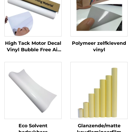
High Tack Motor Decal
Polymeer zelfklevend
Vinyl Bubble Free Air
vinyl
Glossy PVC
Zelfklevende Vinylrol
voor Motor Auto Dirt
Bike Decal
Eco Solvent
Glanzende/matte