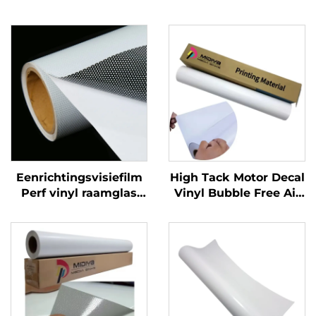
Eenrichtingsvisiefilm
High Tack Motor Decal
Perf vinyl raamglas
Vinyl Bubble Free Air
Grafieken Decals
Glossy PVC
Perforated Viny Roll
Zelfklevende Vinylrol
voor Motor Auto Dirt
Bike Decal