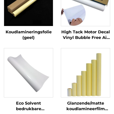
Koudlamineringsfolie
High Tack Motor Decal
(geel)
Vinyl Bubble Free Air
Glossy PVC
Zelfklevende Vinylrol
voor Motor Auto Dirt
Bike Decal
Eco Solvent
Glanzende/matte
bedrukbare
koudlamineerfilm