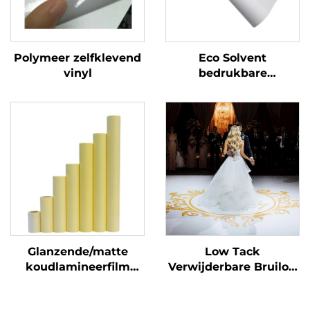
Polymeer zelfklevend
Eco Solvent
vinyl
bedrukbare
zelfklevende vinylrol
bedrukking
reclamemateriaal
Glanzende/matte
Low Tack
koudlamineerfilm
Verwijderbare Bruiloft
zelfklevende PVC-
Dansfeest Vloer
filmrol Wit-geel
Sticker 150um 140g