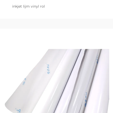
inkjet lijm vinyl rol