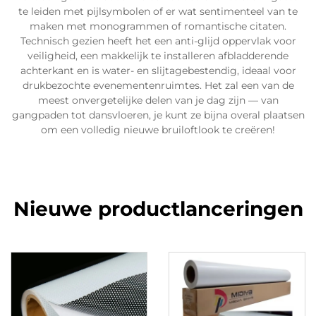
te leiden met pijlsymbolen of er wat sentimenteel van te
maken met monogrammen of romantische citaten.
Technisch gezien heeft het een anti-glijd oppervlak voor
veiligheid, een makkelijk te installeren afbladderende
achterkant en is water- en slijtagebestendig, ideaal voor
drukbezochte evenementenruimtes. Het zal een van de
meest onvergetelijke delen van je dag zijn — van
gangpaden tot dansvloeren, je kunt ze bijna overal plaatsen
om een volledig nieuwe bruiloftlook te creëren!
Nieuwe productlanceringen