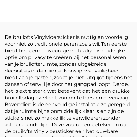
zelfklevende vinylrol
Dansfeest Vloer
bedrukking
Sticker 150um 140g
reclamemateriaal
Verdikt Zelfklevend
Vinyl Makkelijk te
plakken en scheuren
De bruilofts Vinylvloersticker is nuttig en voordelig
voor niet zo traditionele paren zoals wij. Ten eerste
biedt het een eenvoudige en budgetvriendelijke
optie om privacy te creëren bij het personaliseren
van je bruiloftsruimte, zonder uitgebreide
decoraties in de ruimte. Nonslip, wat veiligheid
biedt aan je gasten, zodat je niet uitglijdt tijdens het
dansen of terwijl je door het gangpad loopt. Derde,
het is extra sterk, wat betekent dat het een drukke
bruiloftsdag overleeft zonder te barsten of vervaagt.
Bovendien is de eenvoudige installatie zo geregeld
dat je ruimte bijna onmiddellijk klaar is en zijn de
stickers net zo makkelijk te verwijderen zonder
achterlatende lijm. Deze voordelen betekenen dat
de bruilofts Vinylvloersticker een betrouwbare