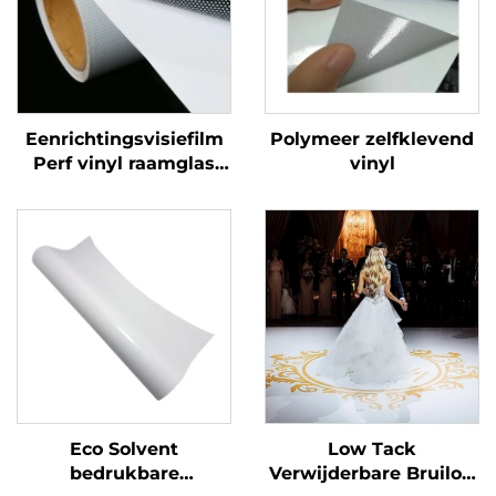
Eenrichtingsvisiefilm
Polymeer zelfklevend
Perf vinyl raamglas
vinyl
Grafieken Decals
Perforated Viny Roll
Eco Solvent
Low Tack
bedrukbare
Verwijderbare Bruiloft