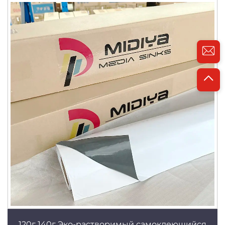
120г 140г Эко-растворимый самоклеющийся