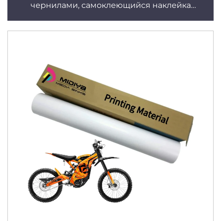
чернилами, самоклеющийся наклейка
глянцевая/матовая для постеров