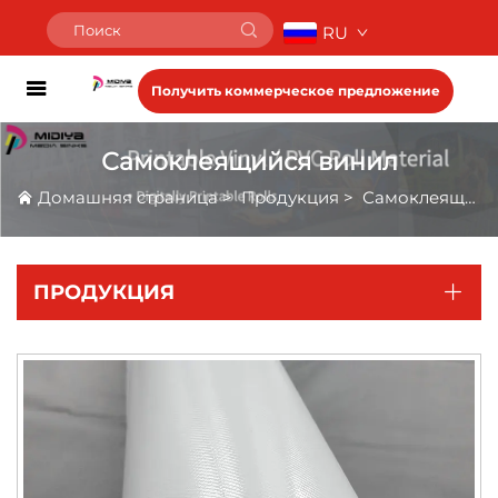
RU
Получить коммерческое предложение
Самоклеящийся винил
Домашняя страница
>
Продукция
>
Самоклеящийся винил
ПРОДУКЦИЯ