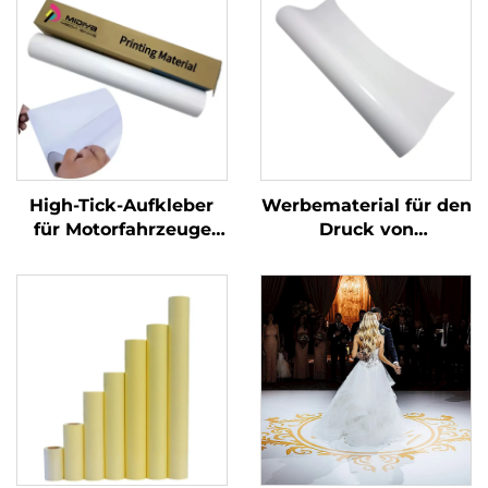
High-Tick-Aufkleber
Werbematerial für den
für Motorfahrzeuge
Druck von
Vinyl-Blasen, frei von
selbstklebenden
Luft glänzende PVC-
Vinylrollen mit Öko-
Klebstoff-Vinyl-Rolle
Lösungsmitteln
für Motorwagen-
Dirtbike-Aufkleber