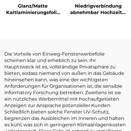
Glanz/Matte
Niedrigverbindung
Kaltlaminierungsfolie
abnehmbar Hochzeits-
Selbstklebstoff PVC-
und Tanzpartys
Filmrolle Weiß-Gelb
Bodensticker 150um
transparente
140g Verdickung
Plakatmaterialien
selbstklebendes Vinyl
leicht zu kleben und
zu reißen
Die Vorteile von Einweg-Fensterwerbefolie
scheinen klar und erheblich zu sein. Ihr
Hauptzweck ist es, vollständige Privatsphäre zu
bieten, sodass niemand von außen in das Gebäude
hineinsehen kann, was eine der wichtigsten
Anforderungen für Organisationen ist, die sensible
informatory Forschung betreiben. Zweitens ist sie
ein nützliches Werbemittel mit hochaufgelösten
Anzeigen zur Ansprache potenzieller Kunden.
Schließlich bieten solche Fenster UV-Schutz,
begrenzen das Ausbleichen im Inneren und halten
es kühl, was sich in geringeren Klimaanlagenkosten