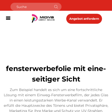
Angebot anfordern
fensterwerbefolie mit eine-
seitiger Sicht
Zum Beispiel handelt es sich um eine fortschrittliche
Lösung mit einem Einweg-Fensterwerbefilm, der jedes Glas
in einen leistungsstarken Werbe-Kanal verwandelt. Er
erfüllt die Hauptzwecke des Tönens und bietet Privatsphäre,
Marketing für Ihre Marke und Schutz vor UV-Strahlen.