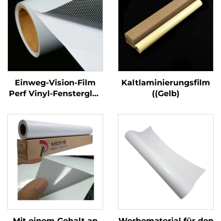
Einweg-Vision-Film
Kaltlaminierungsfilm
Perf Vinyl-Fensterglas
((Gelb)
Grafikkleber
Perforierter Vinylroll
Mit einem Gehalt an
Werbematerial für den