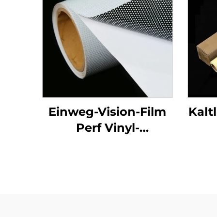
Einweg-Vision-Film
Kalt
Perf Vinyl-
Fensterglas
Grafikkleber
Perforierter Vinylroll