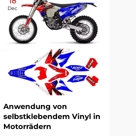
18
0
Dec
De
Ab
ei
Ge
Anwendung von
vo
selbstklebendem Vinyl in
an
Motorrädern
mü