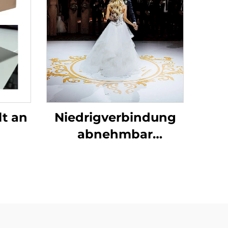
lt an
Niedrigverbindung
abnehmbar
Hochzeits- und
Tanzpartys
Bodensticker 150um
140g Verdickung
selbstklebendes