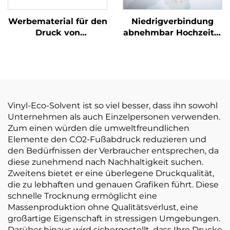
Werbematerial für den
Niedrigverbindung
Druck von
abnehmbar Hochzeits-
selbstklebenden
und Tanzpartys
Vinylrollen mit Öko-
Bodensticker 150um
Lösungsmitteln
140g Verdickung
selbstklebendes Vinyl
leicht zu kleben und
zu reißen
Vinyl-Eco-Solvent ist so viel besser, dass ihn sowohl
Unternehmen als auch Einzelpersonen verwenden.
Zum einen würden die umweltfreundlichen
Elemente den CO2-Fußabdruck reduzieren und
den Bedürfnissen der Verbraucher entsprechen, da
diese zunehmend nach Nachhaltigkeit suchen.
Zweitens bietet er eine überlegene Druckqualität,
die zu lebhaften und genauen Grafiken führt. Diese
schnelle Trocknung ermöglicht eine
Massenproduktion ohne Qualitätsverlust, eine
großartige Eigenschaft in stressigen Umgebungen.
Darüber hinaus wird sichergestellt, dass Ihre Drucke