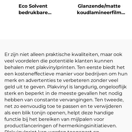
Eco Solvent
Glanzende/matte
bedrukbare
koudlamineerfilm
zelfklevende vinylrol
zelfklevende PVC-
bedrukking
filmrol Wit-geel
reclamemateriaal
doorzichtige
postermaterialen
Er zijn niet alleen praktische kwaliteiten, maar ook
veel voordelen die potentiële klanten kunnen
behalen met plakvinylprinten. Ten eerste biedt het
een kosteneffectieve manier voor bedrijven om hun
merk en advertenties te verbeteren zonder veel
geld uit te geven. Plakvinyl is langdurig, ongelooflijk
sterk en beperkt in de meeste gevallen het nodig
hebben van constante vervangingen. Ten tweede,
net zo eenvoudig toe te passen en te verwijderen
als een blik tonijn openen, helpt deze handige
functie bij het bereiken van mijlpalen voor
productlanceringen of hermerkingsinitiatieven.