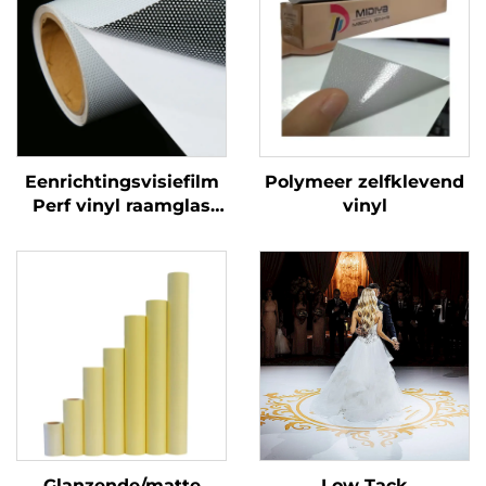
Eenrichtingsvisiefilm
Polymeer zelfklevend
Perf vinyl raamglas
vinyl
Grafieken Decals
Perforated Viny Roll
Glanzende/matte
Low Tack