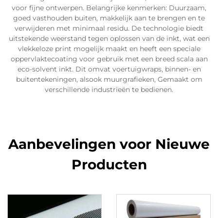
voor fijne ontwerpen. Belangrijke kenmerken: Duurzaam,
goed vasthouden buiten, makkelijk aan te brengen en te
verwijderen met minimaal residu. De technologie biedt
uitstekende weerstand tegen oplossen van de inkt, wat een
vlekkeloze print mogelijk maakt en heeft een speciale
oppervlaktecoating voor gebruik met een breed scala aan
eco-solvent inkt. Dit omvat voertuigwraps, binnen- en
buitentekeningen, alsook muurgrafieken, Gemaakt om
verschillende industrieën te bedienen.
Aanbevelingen voor Nieuwe
Producten