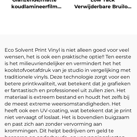
koudlamineerfilm
Verwijderbare Bruiloft
zelfklevende PVC-
Dansfeest Vloer
filmrol Wit-geel
Sticker 150um 140g
doorzichtige
Verdikt Zelfklevend
postermaterialen
Vinyl Makkelijk te
plakken en scheuren
Eco Solvent Print Vinyl is niet alleen goed voor veel
wensen, het is ook een praktische optie!! Ten eerste
is het milieuvriendelijker en vermindert het het
koolstofvoetafdruk van je studio in vergelijking met
traditionele vinyls. Deze technologie zorgt voor een
betere printkwaliteit, wat betekent dat je grafieken
er fantastisch en professioneel uit zullen zien. Het
materiaal is extreem bestand en houdt het zelfs bij
de meest extreme weersomstandigheden. Het
heeft ook een UV-coating, wat betekent dat je print
niet vervaagt of loslaat. Het is bovendien buigzaam
en past zich aan zonder vervorming aan
krommingen. Dit helpt bedrijven om geld te