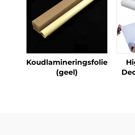
Koudlamineringsfolie
Hi
(geel)
Dec
Fre
Zelf
voor