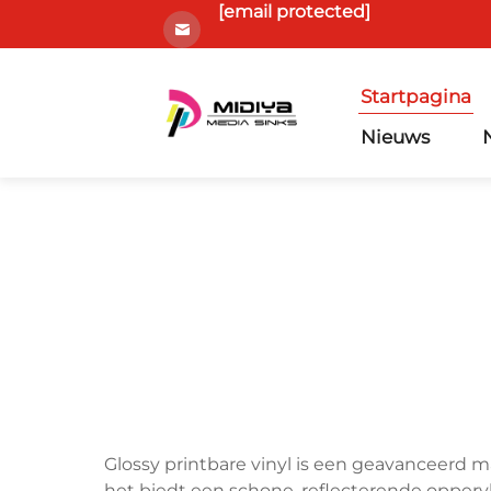
[email protected]
Startpagina
Nieuws
Glossy printbare vinyl is een geavanceerd 
het biedt een schone, reflecterende oppervl