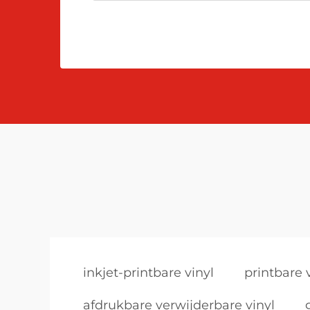
inkjet-printbare vinyl
printbare v
afdrukbare verwijderbare vinyl