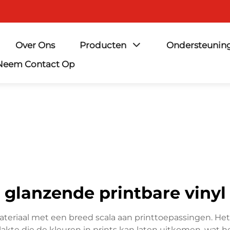
Over Ons
Producten
Ondersteunin
Neem Contact Op
glanzende printbare vinyl
materiaal met een breed scala aan printtoepassingen. H
akte die de kleuren in prints kan laten uitkomen, wat 