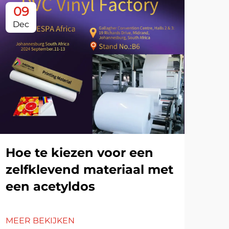
09
0
Dec
De
Hoe te kiezen voor een
zelfklevend materiaal met
een acetyldos
De
he
MEER BEKIJKEN
af