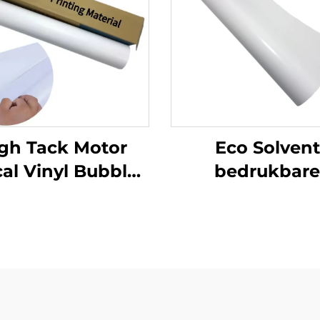
gh Tack Motor
Eco Solvent
al Vinyl Bubble
bedrukbare
e Air Glossy PVC
zelfklevende vin
klevende Vinylrol
bedrukking
 Motor Auto Dirt
reclamemateri
Bike Decal