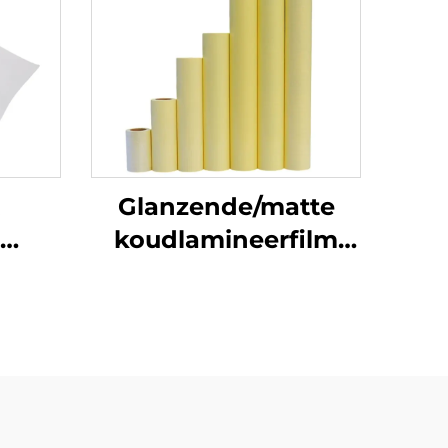
Glanzende/matte
koudlamineerfilm
ylrol
zelfklevende PVC-
filmrol Wit-geel
aal
doorzichtige
postermaterialen