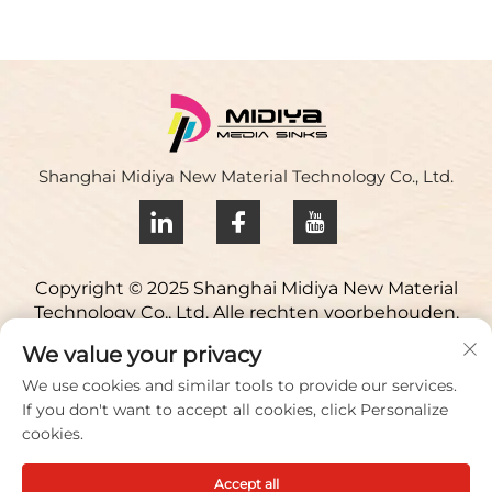
Shanghai Midiya New Material Technology Co., Ltd.
Copyright © 2025 Shanghai Midiya New Material
Technology Co., Ltd. Alle rechten voorbehouden.
Privacybeleid
We value your privacy
Neem contact op
We use cookies and similar tools to provide our services.
If you don't want to accept all cookies, click Personalize
Address: Yuqiao Science Park, 98 Lianfu Road, Jiuting
cookies.
Town, Songjiang District, Shanghai, China
Accept all
Vertel/Fax:
+86 021 51088836