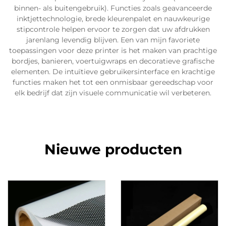
binnen- als buitengebruik). Functies zoals geavanceerde
inktjettechnologie, brede kleurenpalet en nauwkeurige
stipcontrole helpen ervoor te zorgen dat uw afdrukken
jarenlang levendig blijven. Een van mijn favoriete
toepassingen voor deze printer is het maken van prachtige
bordjes, banieren, voertuigwraps en decoratieve grafische
elementen. De intuïtieve gebruikersinterface en krachtige
functies maken het tot een onmisbaar gereedschap voor
elk bedrijf dat zijn visuele communicatie wil verbeteren.
Nieuwe producten