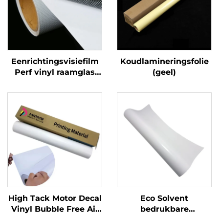
Eenrichtingsvisiefilm
Koudlamineringsfolie
Perf vinyl raamglas
(geel)
Grafieken Decals
Perforated Viny Roll
High Tack Motor Decal
Eco Solvent
Vinyl Bubble Free Air
bedrukbare