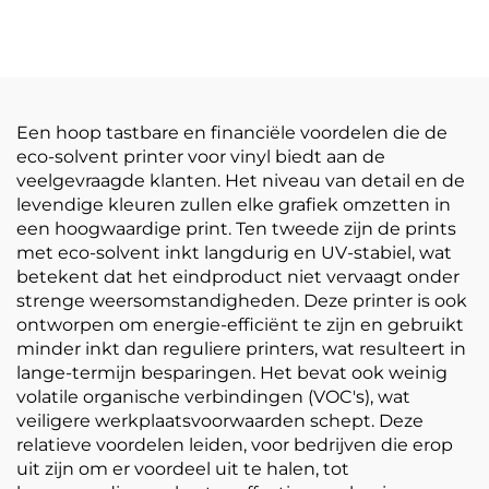
Glossy PVC
zelfklevende vinylrol
Zelfklevende Vinylrol
bedrukking
voor Motor Auto Dirt
reclamemateriaal
Bike Decal
Een hoop tastbare en financiële voordelen die de
eco-solvent printer voor vinyl biedt aan de
veelgevraagde klanten. Het niveau van detail en de
levendige kleuren zullen elke grafiek omzetten in
een hoogwaardige print. Ten tweede zijn de prints
met eco-solvent inkt langdurig en UV-stabiel, wat
betekent dat het eindproduct niet vervaagt onder
strenge weersomstandigheden. Deze printer is ook
ontworpen om energie-efficiënt te zijn en gebruikt
minder inkt dan reguliere printers, wat resulteert in
lange-termijn besparingen. Het bevat ook weinig
volatile organische verbindingen (VOC's), wat
veiligere werkplaatsvoorwaarden schept. Deze
relatieve voordelen leiden, voor bedrijven die erop
uit zijn om er voordeel uit te halen, tot