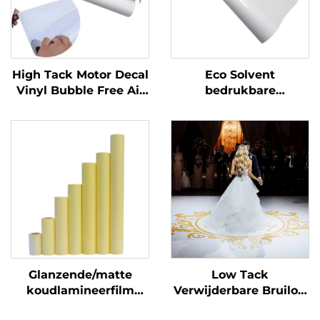
High Tack Motor Decal
Eco Solvent
Vinyl Bubble Free Air
bedrukbare
Glossy PVC
zelfklevende vinylrol
Zelfklevende Vinylrol
bedrukking
voor Motor Auto Dirt
reclamemateriaal
Bike Decal
Glanzende/matte
Low Tack
koudlamineerfilm
Verwijderbare Bruiloft
zelfklevende PVC-
Dansfeest Vloer