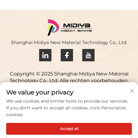
Shanghai Midiya New Material Technology Co., Ltd.
Copyright © 2025 Shanghai Midiya New Material
Technology Co., Ltd. Alle rechten voorbehouden.
Privacybeleid
We value your privacy
Neem contact op
We use cookies and similar tools to provide our services.
If you don't want to accept all cookies, click Personalize
Address: Yuqiao Science Park, 98 Lianfu Road, Jiuting
cookies.
Town, Songjiang District, Shanghai, China
Accept all
Vertel/Fax:
+86 021 51088836