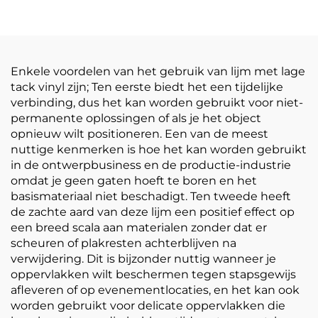
filmrol Wit-geel
Sticker 150um 140g
doorzichtige
Verdikt Zelfklevend
postermaterialen
Vinyl Makkelijk te
plakken en scheuren
Enkele voordelen van het gebruik van lijm met lage
tack vinyl zijn; Ten eerste biedt het een tijdelijke
verbinding, dus het kan worden gebruikt voor niet-
permanente oplossingen of als je het object
opnieuw wilt positioneren. Een van de meest
nuttige kenmerken is hoe het kan worden gebruikt
in de ontwerpbusiness en de productie-industrie
omdat je geen gaten hoeft te boren en het
basismateriaal niet beschadigt. Ten tweede heeft
de zachte aard van deze lijm een positief effect op
een breed scala aan materialen zonder dat er
scheuren of plakresten achterblijven na
verwijdering. Dit is bijzonder nuttig wanneer je
oppervlakken wilt beschermen tegen stapsgewijs
afleveren of op evenementlocaties, en het kan ook
worden gebruikt voor delicate oppervlakken die