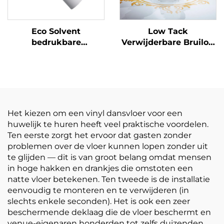
Eco Solvent
Low Tack
bedrukbare
Verwijderbare Bruiloft
zelfklevende vinylrol
Dansfeest Vloer
bedrukking
Sticker 150um 140g
reclamemateriaal
Verdikt Zelfklevend
Vinyl Makkelijk te
plakken en scheuren
Het kiezen om een vinyl dansvloer voor een
huwelijk te huren heeft veel praktische voordelen.
Ten eerste zorgt het ervoor dat gasten zonder
problemen over de vloer kunnen lopen zonder uit
te glijden — dit is van groot belang omdat mensen
in hoge hakken en drankjes die omstoten een
natte vloer betekenen. Ten tweede is de installatie
eenvoudig te monteren en te verwijderen (in
slechts enkele seconden). Het is ook een zeer
beschermende deklaag die de vloer beschermt en
venue-eigenaren honderden tot zelfs duizenden