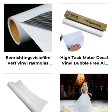
Eenrichtingsvisiefilm
High Tack Motor Decal
Perf vinyl raamglas
Vinyl Bubble Free Air
Grafieken Decals
Glossy PVC
Perforated Viny Roll
Zelfklevende Vinylrol
voor Motor Auto Dirt
Bike Decal