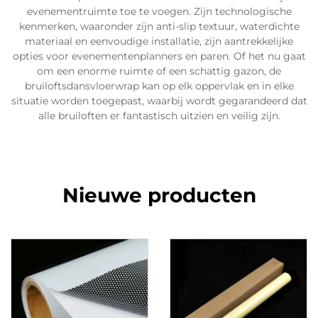
evenementruimte toe te voegen. Zijn technologische
kenmerken, waaronder zijn anti-slip textuur, waterdichte
materiaal en eenvoudige installatie, zijn aantrekkelijke
opties voor evenementenplanners en paren. Of het nu gaat
om een enorme ruimte of een schattig gazon, de
bruiloftsdansvloerwrap kan op elk oppervlak en in elke
situatie worden toegepast, waarbij wordt gegarandeerd dat
alle bruiloften er fantastisch uitzien en veilig zijn.
Nieuwe producten