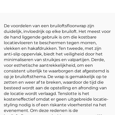
bedrukking
Sticker 150um 140g
reclamemateriaal
Verdikt Zelfklevend
Vinyl Makkelijk te
plakken en scheuren
De voordelen van een bruiloftsfloorwrap zijn
duidelijk, invloedrijk op elke bruiloft. Het meest voor
de hand liggende gebruik is om die kostbare
locatievloeren te beschermen tegen morren,
vlekken en hakafdrukken. Ten tweede, met zijn
anti-slip oppervlak, biedt het veiligheid door het
minimaliseren van struikjes en valpartijen. Derde,
voor esthetische aantrekkelijkheid, om een
consistent uiterlijk te waarborgen dat afgestemd is
op je bruiloftsthema. De wrap is gemakkelijk op te
zetten en weer af te breken, waardoor de tijd die
besteed wordt aan de opstelling en afronding van
de locatie wordt verlaagd. Tenslotte is het
kosteneffectief omdat er geen uitgebreide locatie-
styling nodig is of een riskante vloerherstel na het
evenement. Om deze redenen is de