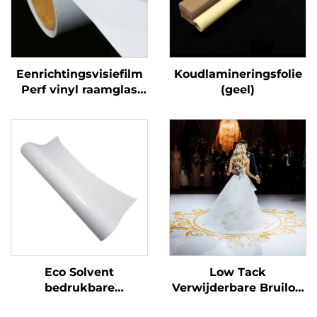
Eenrichtingsvisiefilm
Koudlamineringsfolie
Perf vinyl raamglas
(geel)
Grafieken Decals
Perforated Viny Roll
Eco Solvent
Low Tack
bedrukbare
Verwijderbare Bruiloft
zelfklevende vinylrol
Dansfeest Vloer