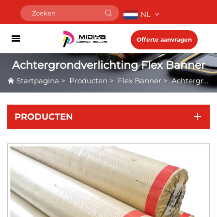
NL
Offerte aanvragen
Achtergrondverlichting Flex Banner
Startpagina
>
Producten
>
Flex Banner
>
Achtergrondverlichting Flex Banner
PRODUCTEN