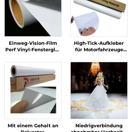
Einweg-Vision-Film
High-Tick-Aufkleber
Perf Vinyl-Fensterglas
für Motorfahrzeuge
Grafikkleber
Vinyl-Blasen, frei von
Perforierter Vinylroll
Luft glänzende PVC-
Klebstoff-Vinyl-Rolle
für Motorwagen-
Dirtbike-Aufkleber
Mit einem Gehalt an
Niedrigverbindung