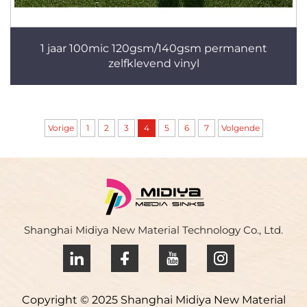
1 jaar 100mic 120gsm/140gsm permanent
zelfklevend vinyl
Vorige
1
2
3
4
5
6
7
Volgende
Shanghai Midiya New Material Technology Co., Ltd.
Copyright © 2025 Shanghai Midiya New Material