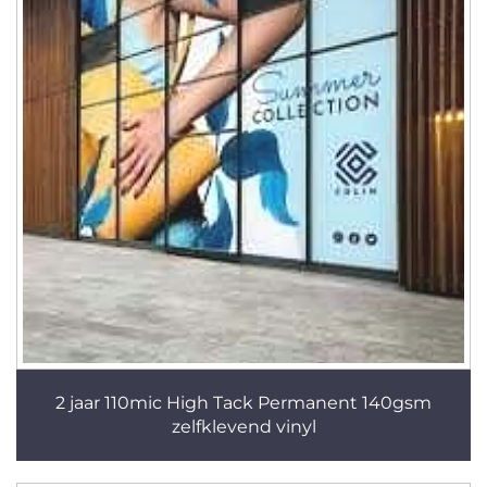
2 jaar 110mic High Tack Permanent 140gsm
zelfklevend vinyl