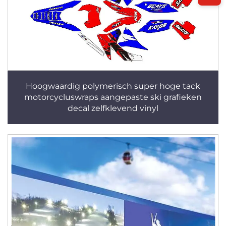
Hoogwaardig polymerisch super hoge tack
motorcycluswraps aangepaste ski grafieken
decal zelfklevend vinyl