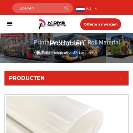
NL
Offerte aanvragen
Producten
Startpagina
>
Producten
PRODUCTEN