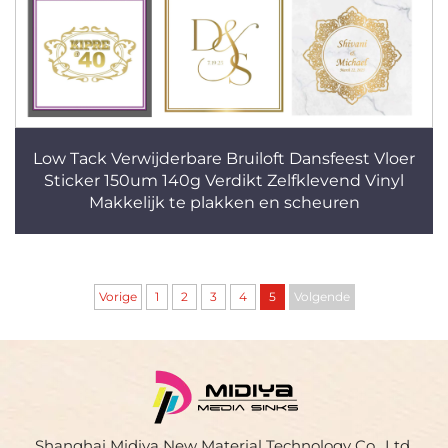
Low Tack Verwijderbare Bruiloft Dansfeest Vloer
Sticker 150um 140g Verdikt Zelfklevend Vinyl
Makkelijk te plakken en scheuren
Vorige
1
2
3
4
5
Volgende
Shanghai Midiya New Material Technology Co., Ltd.