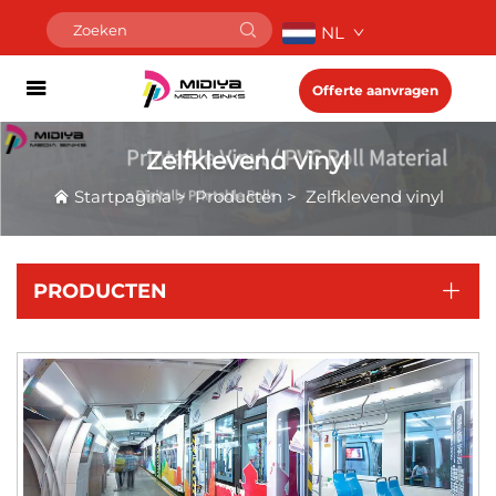
NL
Offerte aanvragen
Zelfklevend vinyl
Startpagina
>
Producten
>
Zelfklevend vinyl
PRODUCTEN